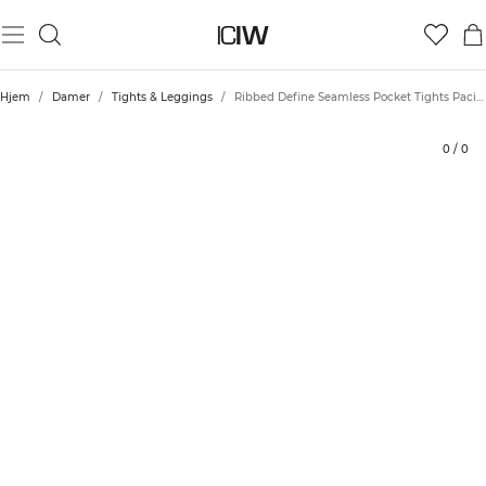
Produkt
Tekniske aspekter
Bedømmelser
Bæredygtighed
Stil med
Hjem
/
Damer
/
Tights & Leggings
/
Ribbed Define Seamless Pocket Tights Pacific Blue
0
/
0