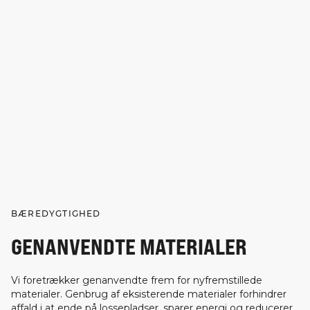
BÆREDYGTIGHED
GENANVENDTE MATERIALER
Vi foretrækker genanvendte frem for nyfremstillede
materialer. Genbrug af eksisterende materialer forhindrer
affald i at ende på lossepladser, sparer energi og reducerer