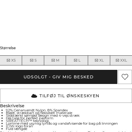
Størrelse
XS
S
M
L
XL
XXL
UDSOLGT - GIV MIG BESKED
TILFØJ TIL ØNSKESKYEN
Beskrivelse
92% Genanvendt Nylon, 8% Spandex
Blødt, strækbart og fleksibelt materiale
Slidstærkt sømløst design med 4-vejs stræk
Høj talje for perfekt pasform
SWEATTECH™ teknologi
Lomme med usynlig lynlås og vandafvisende for bag på linningen
ICIW-logo foran
Fuld længde