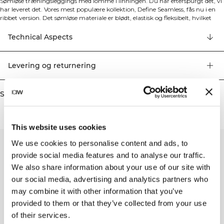
Sømløse træningsleggings med lomme i linningen. Du har efterspurgt det, vi
har leveret det. Vores mest populære kollektion, Define Seamless, fås nu i en
ribbet version. Det sømløse materiale er blødt, elastisk og fleksibelt, hvilket
resulterer i et stykke tøj med stor bevægelighed og pasform. Tights, sports-
bh'er og toppe i flere trendy farver gør Define Seamless til en uundværlig serie
Technical Aspects
af træningstøj til mange forskellige typer træning. 4-vejs strækmateriale
med den nyeste sømløse teknologi, der øger bevægelsesfriheden under din
træning. Strækbart og slidstærkt materiale med ICIW-logo foran og
Levering og returnering
SWEATTECH™. Høj talje for perfekt pasform med fuld længde design.
Linningen inkluderer en lomme med usynlig lynlås og vandafvisende for bag
på. 92% Genanvendt Nylon, 8% Elastan.
Similar products
This website uses cookies
We use cookies to personalise content and ads, to
provide social media features and to analyse our traffic.
We also share information about your use of our site with
our social media, advertising and analytics partners who
may combine it with other information that you’ve
provided to them or that they’ve collected from your use
of their services.