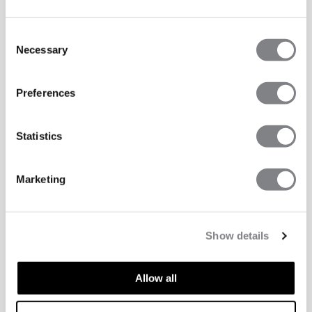
Consent
Necessary
Selection
Preferences
Statistics
Marketing
Show details
TEKNISKE ASPEKTER
Allow all