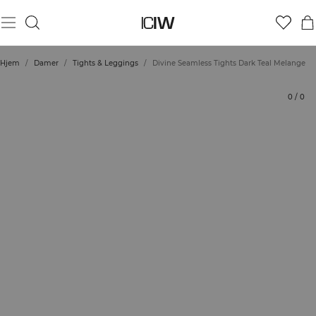
Produkt
Tekniske aspekter
Bedømmelser
Bæredygtighed
Stil med
Hjem
/
Damer
/
Tights & Leggings
/
Divine Seamless Tights Dark Teal Melange
0
/
0