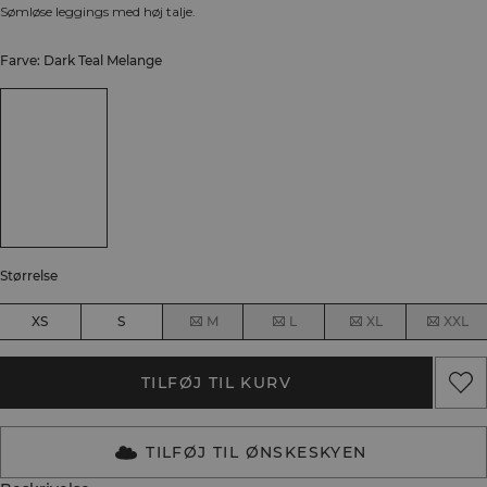
Sømløse leggings med høj talje.
Farve: Dark Teal Melange
Størrelse
XS
S
M
L
XL
XXL
TILFØJ TIL KURV
TILFØJ TIL ØNSKESKYEN