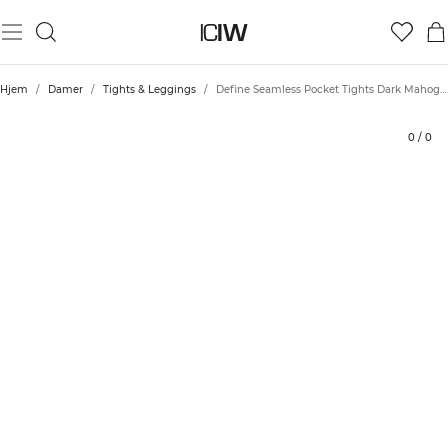
Produkt
Bedømmelser
Bæredygtighed
Stil med
Hjem
/
Damer
/
Tights & Leggings
/
Define Seamless Pocket Tights Dark Mahogany
0
/
0