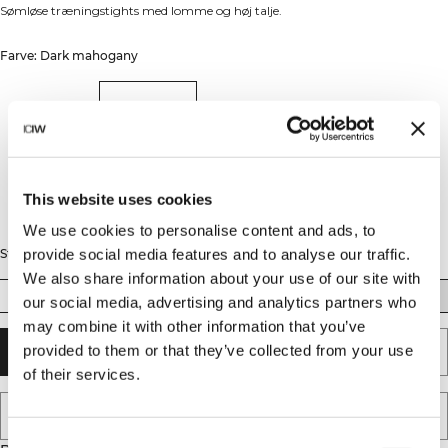
Sømløse træningstights med lomme og høj talje.
Farve: Dark mahogany
This website uses cookies
We use cookies to personalise content and ads, to
provide social media features and to analyse our traffic.
Størrelse
We also share information about your use of our site with
XS
S
M
L
XL
XXL
our social media, advertising and analytics partners who
may combine it with other information that you’ve
provided to them or that they’ve collected from your use
TILFØJ TIL KURV
of their services.
TILFØJ TIL ØNSKESKYEN
Consent