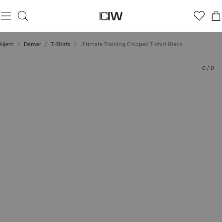
Produkt
Bedømmelser
Bæredygtighed
Stil med
Hjem
/
Damer
/
T-Shirts
/
Ultimate Training Cropped T-shirt Black
0
/
0