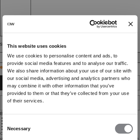
Størrelse
This website uses cookies
We use cookies to personalise content and ads, to
XS
S
M
L
XL
XXL
provide social media features and to analyse our traffic.
Few in stock
We also share information about your use of our site with
our social media, advertising and analytics partners who
TILFØJ TIL KURV
may combine it with other information that you’ve
provided to them or that they’ve collected from your use
of their services.
TILFØJ TIL ØNSKESKYEN
Beskrivelse
85% genanvendt polyester, 15% spandex
SWEATTECH™ materiale
Consent
Cropped pasform
Elastisk linning med ICIW-logo
Necessary
Krydsende detalje foran
Selection
Cropped t-shirt med krydsende detalje foran. Ultimate Training Cropped T-
shirt er en kortærmet t-shirt med en cropped stil perfekt til træning i centeret.