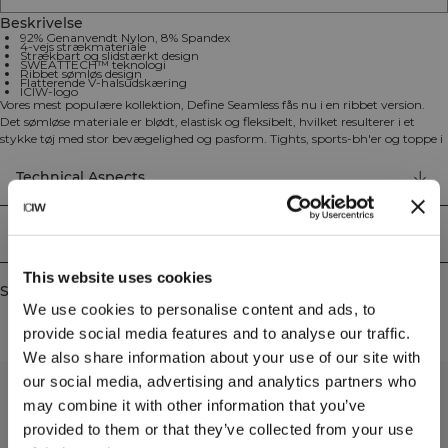
Beskrivelse
92% Genanvendt Nylon, 8% Spandex
4-vejs strækmateriale
Strækbart og slidstærkt design
SWEATTECH™ teknologi
Ribbet sømløs design
Flatterende V-halsudskæring
ICIW-logo
Vores mest populære kollektion, Define Seamless fås nu i en ribbet version.
Det sømløse materiale er blødt, elastisk og fleksibelt, hvilket resulterer i et
stykke tøj med stor bevægelighed og pasform. Tights, sports-bh'er og toppe i
flere trendy farver gør Define Seamless til en uundværlig serie af træningstøj
til mange forskellige typer træning. 4-vejs strækmateriale med den nyeste
Technical Aspects
sømløse teknologi øger bevægelsesfriheden under din træning. Materialet er
strækbart og slidstærkt med ICIW-logo og har SWEATTECH™ teknologi. Den
flatterende V-formede halsudskæring fremhæver din silhuet, samtidig med at
Levering og returnering
den opretholder komfort under træning. 92% Genanvendt Nylon, 8% Elastan.
This website uses cookies
Similar products
We use cookies to personalise content and ads, to
provide social media features and to analyse our traffic.
We also share information about your use of our site with
our social media, advertising and analytics partners who
may combine it with other information that you’ve
provided to them or that they’ve collected from your use