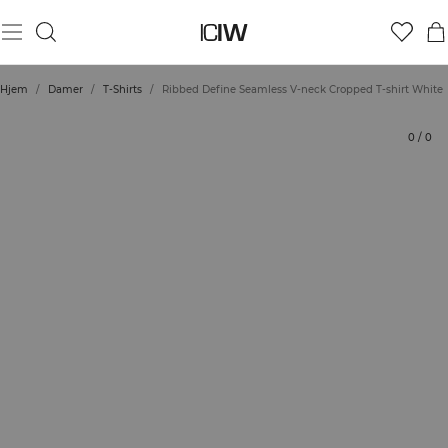
Produkt
Tekniske aspekter
Bedømmelser
Bæredygtighed
Stil med
Hjem
/
Damer
/
T-Shirts
/
Ribbed Define Seamless V-neck Cropped T-shirt White
0
/
0