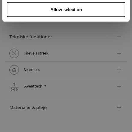
Allow selection
TEKNISKE ASPEKTER
Tekniske funktioner
Firevejs stræk
Seamless
Sweattech™
Materialer & pleje