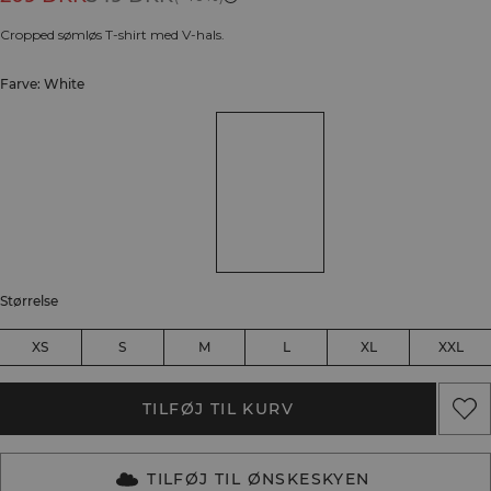
Cropped sømløs T-shirt med V-hals.
Farve: White
Størrelse
XS
S
M
L
XL
XXL
TILFØJ TIL KURV
TILFØJ TIL ØNSKESKYEN