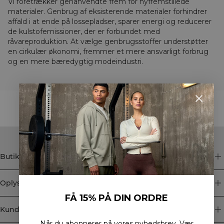
Vi foretrækker genanvendte frem for nyfremstillede
materialer. Genbrug af eksisterende materialer forhindrer
affald i at ende på lossepladser, sparer energi og reducerer
de kulstofemissioner, der er forbundet med
råvareproduktion. At vælge genbrugsstoffer understøtter
en cirkulær økonomi, fremmer et mere ansvarligt forbrug
og en mere bæredygtig modeindustri.
STYLE WITH
Butik
Oplysninger
FÅ 15% PÅ DIN ORDRE
Kundeservice
Når du abonnerer på vores nyhedsbrev.
Vær