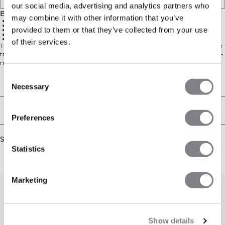
our social media, advertising and analytics partners who
Beskrivelse
may combine it with other information that you’ve
50% bomuld, 50% polyester
Kort model
provided to them or that they’ve collected from your use
Slidser i siderne
Faldende skuldre
Broderet ICIW-logo bagpå
of their services.
T-shirt i bomuldsblanding. Revive Heavy T-shirt & Shorts vil være dit perfekte
træningssæt til sommeren. De er lavet af et blødt og tykt bomuldsblandings-
materiale, skønt til afslappede dage. T-shirten har slidser i siderne og let
faldende skuldre for et afslappet look. Broderet ICIW-logo bagpå. 50% bomuld,
Consent
50% polyester
Technical Aspects
Necessary
Selection
Levering og returnering
Preferences
Similar products
Statistics
Marketing
Show details