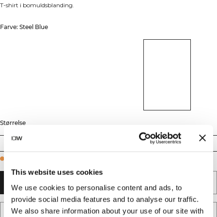
T-shirt i bomuldsblanding.
Farve: Steel Blue
Størrelse
XS
S
M
L
XL
XXL
Few in stock
This website uses cookies
TILFØJ TIL KURV
We use cookies to personalise content and ads, to
provide social media features and to analyse our traffic.
We also share information about your use of our site with
TILFØJ TIL ØNSKESKYEN