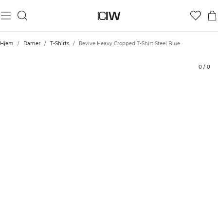
Produkt
Tekniske aspekter
Bedømmelser
Stil med
Hjem
/
Damer
/
T-Shirts
/
Revive Heavy Cropped T-Shirt Steel Blue
0
/
0