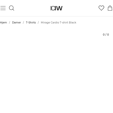
Produkt
Bedømmelser
Stil med
Hjem
/
Damer
/
T-Shirts
/
Mirage Cardio T-shirt Black
0
/
0