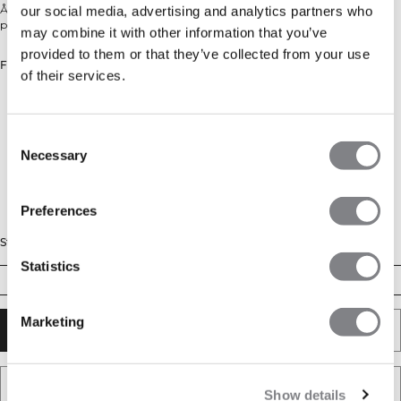
Åndbar, svedtransporterende cardio t-shirt. Normal pasform i genanvendt
our social media, advertising and analytics partners who
polyester.
may combine it with other information that you’ve
provided to them or that they’ve collected from your use
Farve: Black
of their services.
Consent
Necessary
Selection
Preferences
Størrelse
Statistics
XS
S
M
L
XL
XXL
Marketing
TILFØJ TIL KURV
TILFØJ TIL ØNSKESKYEN
Show details