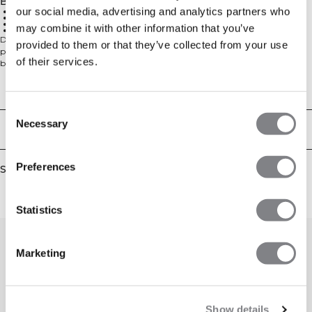
Beskrivelse
our social media, advertising and analytics partners who
95% bomuld, 5% elastan
Standard pasform
Hverdags essential
may combine it with other information that you’ve
Behageligt at have på
Designet til komfort i enhver sammenhæng, er Everyday Cotton T-shirt
provided to them or that they’ve collected from your use
perfekt til fitness, arbejde eller afslapning derhjemme. Lavet af en blød
of their services.
blanding af 80% bomuld og 20% rayon, har den en klassisk T-shirt-silhuet og
et normalt, behageligt snit.
Technical Aspects
Consent
Necessary
Selection
Levering og returnering
Preferences
Similar products
Statistics
Marketing
Show details