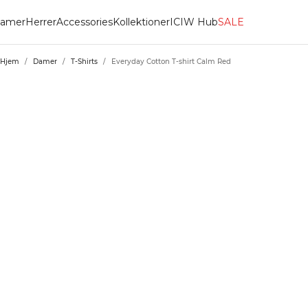
amer
Herrer
Accessories
Kollektioner
ICIW Hub
SALE
Hjem
/
Damer
/
T-Shirts
/
Everyday Cotton T-shirt Calm Red