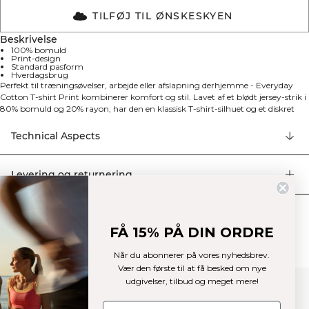
TILFØJ TIL ØNSKESKYEN
Beskrivelse
100% bomuld
Print-design
Standard pasform
Hverdagsbrug
Perfekt til træningsøvelser, arbejde eller afslapning derhjemme - Everyday
Cotton T-shirt Print kombinerer komfort og stil. Lavet af et blødt jersey-strik i
80% bomuld og 20% rayon, har den en klassisk T-shirt-silhuet og et diskret
branded vægtstang-print på venstre bryst. Den regulære pasform sikrer et
nemt og alsidigt tøj til enhver lejlighed.
Technical Aspects
Levering og returnering
Similar products
FÅ 15% PÅ DIN ORDRE
Når du abonnerer på vores nyhedsbrev.
Vær den første til at få besked om nye
udgivelser, tilbud og meget mere!