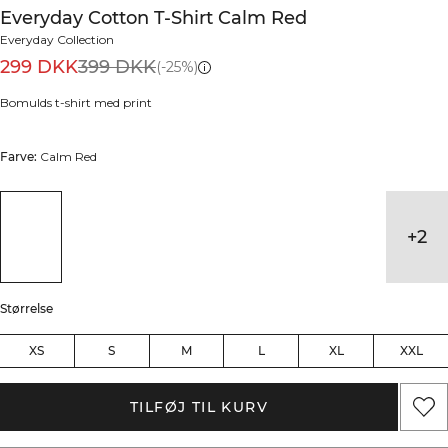
Everyday Cotton T-Shirt Calm Red
Everyday Collection
299 DKK
399 DKK
(-25%)
Bomulds t-shirt med print
Farve:
Calm Red
+
2
Størrelse
XS
S
M
L
XL
XXL
TILFØJ TIL KURV