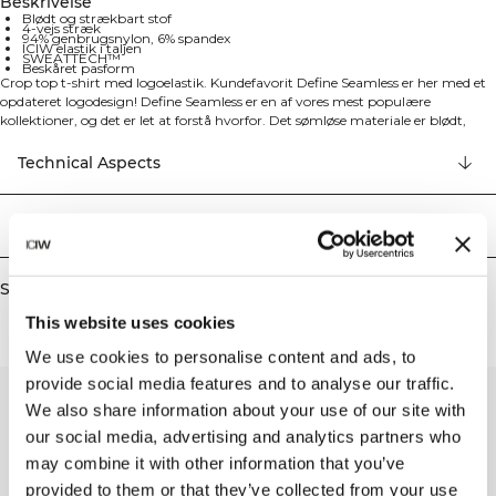
Beskrivelse
Blødt og strækbart stof
4-vejs stræk
94% genbrugsnylon, 6% spandex
ICIW elastik i taljen
SWEATTECH™
Beskåret pasform
Crop top t-shirt med logoelastik. Kundefavorit Define Seamless er her med et
opdateret logodesign! Define Seamless er en af vores mest populære
kollektioner, og det er let at forstå hvorfor. Det sømløse materiale er blødt,
elastisk og fleksibelt, hvilket resulterer i et stykke tøj med stor bevægelighed
og pasform. Med tights, sports-bh'er og toppe i flere trendy farver, bliver
Technical Aspects
Define Seamless din foretrukne kollektion af træningstøj til mange forskellige
typer af træning. 94% Genanvendt Nylon, 6% Elastan.
Levering og returnering
Similar products
This website uses cookies
We use cookies to personalise content and ads, to
provide social media features and to analyse our traffic.
We also share information about your use of our site with
our social media, advertising and analytics partners who
may combine it with other information that you’ve
provided to them or that they’ve collected from your use