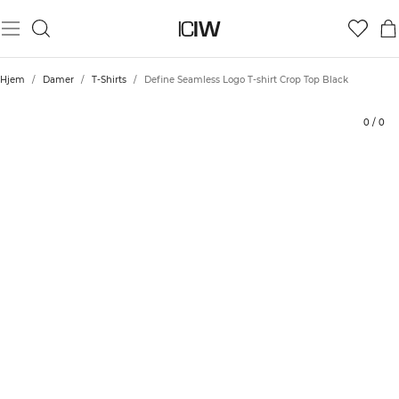
Produkt
Tekniske aspekter
Bedømmelser
Bæredygtighed
Stil med
Hjem
/
Damer
/
T-Shirts
/
Define Seamless Logo T-shirt Crop Top Black
0
/
0