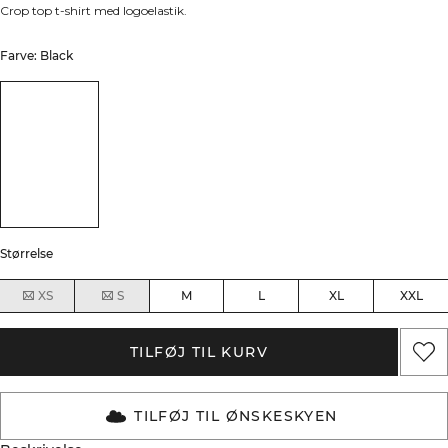
Crop top t-shirt med logoelastik.
Farve: Black
Størrelse
XS
S
M
L
XL
XXL
TILFØJ TIL KURV
TILFØJ TIL ØNSKESKYEN