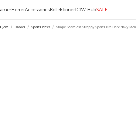
amer
Herrer
Accessories
Kollektioner
ICIW Hub
SALE
Hjem
/
Damer
/
Sports-bh'er
/
Shape Seamless Strappy Sports Bra Dark Navy Me