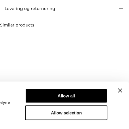
perfekt til træning med lav intensitet og daglig komfort.
Levering og returnering
Similar products
Newsletter
Abonner på vores nyhedsbrev! Få eksklusive
Allow all
tilbud, vores seneste nyheder og meget mere.
alyse
Allow selection