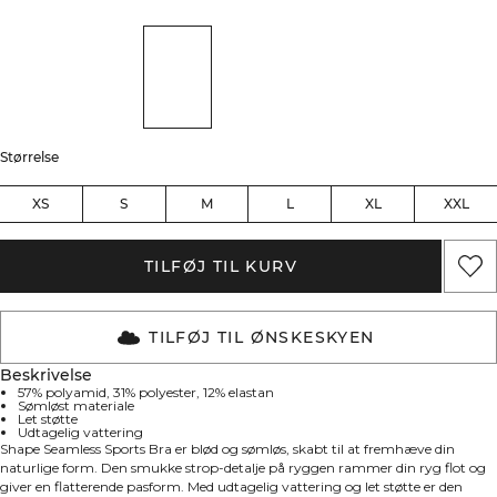
Størrelse
XS
S
M
L
XL
XXL
TILFØJ TIL KURV
TILFØJ TIL ØNSKESKYEN
Beskrivelse
57% polyamid, 31% polyester, 12% elastan
Sømløst materiale
Let støtte
Udtagelig vattering
Shape Seamless Sports Bra er blød og sømløs, skabt til at fremhæve din
naturlige form. Den smukke strop-detalje på ryggen rammer din ryg flot og
giver en flatterende pasform. Med udtagelig vattering og let støtte er den