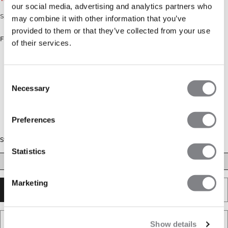
our social media, advertising and analytics partners who
Sports-BH uden sømme med scrunch-detalje.
may combine it with other information that you’ve
provided to them or that they’ve collected from your use
Farve: Powder Blue Melange
of their services.
Consent
Necessary
Selection
Preferences
Størrelse
Statistics
XS
S
M
L
Marketing
UDSOLGT - GIV MIG BESKED
TILFØJ TIL ØNSKESKYEN
Show details