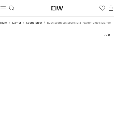
Produkt
Bedømmelser
Stil med
Hjem
/
Damer
/
Sports-bh'er
/
Rush Seamless Sports Bra Powder Blue Melange
0
/
0