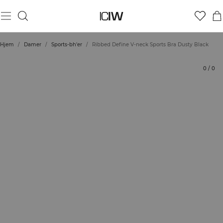
Produkt
Tekniske aspekter
Bedømmelser
Bæredygtighed
Stil med
Hjem
/
Damer
/
Sports-bh'er
/
Ribbed Define V-neck Sports Bra Dusty Black
0
/
0