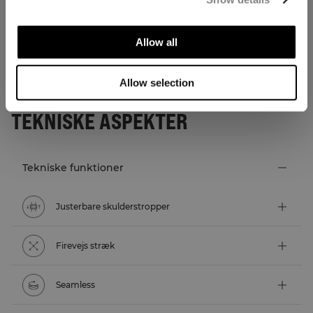
Allow all
Allow selection
TEKNISKE ASPEKTER
Tekniske funktioner
Justerbare skulderstropper
Firevejs stræk
Seamless