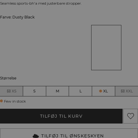
Seamless sports-bh'a med justerbare stropper.
Farve: Dusty Black
Størrelse
XS
S
M
L
XL
XXL
Few in stock
TILFØJ TIL KURV
TILFØJ TIL ØNSKESKYEN