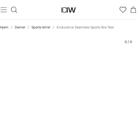
Produkt
Tekniske aspekter
Bedømmelser
Bæredygtighed
Stil med
Hjem
/
Damer
/
Sports-bh'er
/
Endurance Seamless Sports Bra Teal
0
/
0