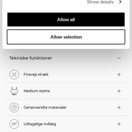
Show details
Allow all
TEKNISKE ASPEKTER
Allow selection
Tekniske funktioner
Firevejs stræk
Medium støtte
Genanvendte materialer
Udtagelige indlæg