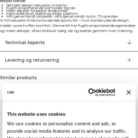
Beskrivelse
Sømløst design reducerer irritation
Fugttransporterende stof holder dig tør
Mesh-detaljer forbedrer åndbarhed
Indre skåle giver støtte og sikker pasform
45% genanvendt polyester, 48% genanvendt nylon, 7% spandex
Vi introducerer Endurance sømløs sports-bh – hvor banebrydende design
møder uovertruffen komfort. Denne bh har fugttransporterende egenskaber
og mesh-detaljer, så du forbliver kølig, tør og støttet gennem hver træning.
Den sømløse konstruktion reducerer irritation, og de indvendige skåle giver en
sikker pasform, så du kan fokusere på din præstation. Sømløst design
Technical Aspects
reducerer gnidninger og styrker komforten. Fugttransporterende holder dig
tør under intens træning. Detaljer i mesh forbedrer åndbarhed og
luftgennemstrømning. Indre kopper giver ekstra støtte og en sikker pasform.
Levering og returnering
Alsidig æstetik perfekt til både aktiv brug og fritidstøj. 45% genanvendt
polyester, 48% genanvendt nylon, 7% elastan.
Similar products
This website uses cookies
We use cookies to personalise content and ads, to
provide social media features and to analyse our traffic.