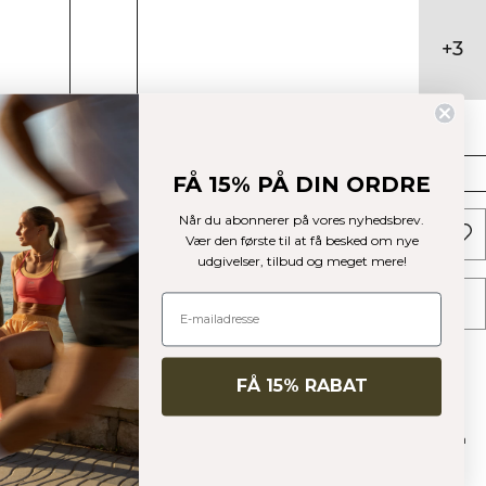
+
3
Størrelse
XS
S
M
L
XL
XXL
FÅ 15% PÅ DIN ORDRE
Når du abonnerer på vores nyhedsbrev.
TILFØJ TIL KURV
Vær den første til at få besked om nye
udgivelser, tilbud og meget mere!
TILFØJ TIL ØNSKESKYEN
Beskrivelse
4-vejs stretch
Sømløst materiale
SWEATTECH™ teknologi
FÅ 15% RABAT
Udtagelig vattering
Let støtte
92% genanvendt polyamid, 8% elastan
Define Seamless er en af vores mest populære kollektioner, og det kan man
godt forstå. Det sømløse materiale er blødt, elastisk og fleksibelt, hvilket
resulterer i et stykke tøj med stor bevægelighed og pasform. Denne V-hals