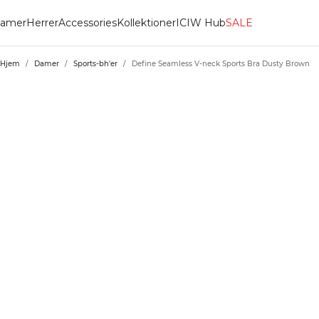
amer
Herrer
Accessories
Kollektioner
ICIW Hub
SALE
Hjem
/
Damer
/
Sports-bh'er
/
Define Seamless V-neck Sports Bra Dusty Brown