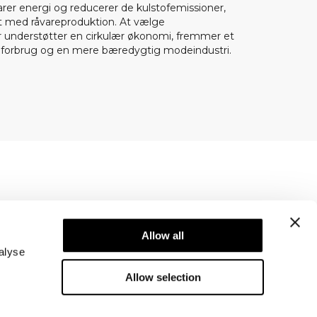
arer energi og reducerer de kulstofemissioner,
t med råvareproduktion. At vælge
 understøtter en cirkulær økonomi, fremmer et
 forbrug og en mere bæredygtig modeindustri.
Newsletter
Abonner på vores nyhedsbrev! Få eksklusive
Allow all
tilbud, vores seneste nyheder og meget mere.
alyse
Allow selection