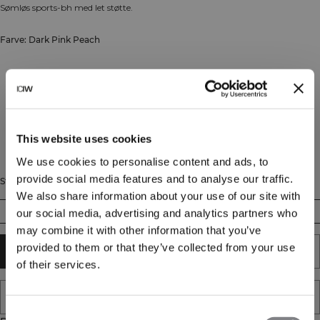
Sømløs sports-bh med let støtte.
Farve: Dark Pink Peach
This website uses cookies
We use cookies to personalise content and ads, to
provide social media features and to analyse our traffic.
Størrelse
We also share information about your use of our site with
XS
S
M
L
XL
XXL
our social media, advertising and analytics partners who
may combine it with other information that you’ve
provided to them or that they’ve collected from your use
TILFØJ TIL KURV
of their services.
TILFØJ TIL ØNSKESKYEN
Consent