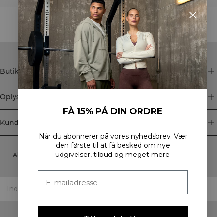
STYLE WITH
Butik
Oplysninger
FÅ 15% PÅ DIN ORDRE
Kundeservice
Når du abonnerer på vores nyhedsbrev.
Vær
Newsletter
den første til at få besked om nye
udgivelser, tilbud og meget mere!
Abonner på vores nyhedsbrev! Få eksklusive tilbud, vores
seneste nyheder og meget mere.