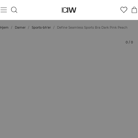
Produkt
Bedømmelser
Bæredygtighed
Stil med
Hjem
/
Damer
/
Sports-bh'er
/
Define Seamless Sports Bra Dark Pink Peach
0
/
0