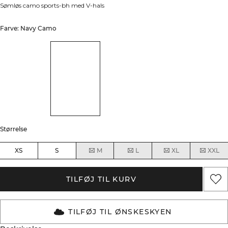
Sømløs camo sports-bh med V-hals
Farve: Navy Camo
Størrelse
XS
S
M
L
XL
XXL
TILFØJ TIL KURV
TILFØJ TIL ØNSKESKYEN