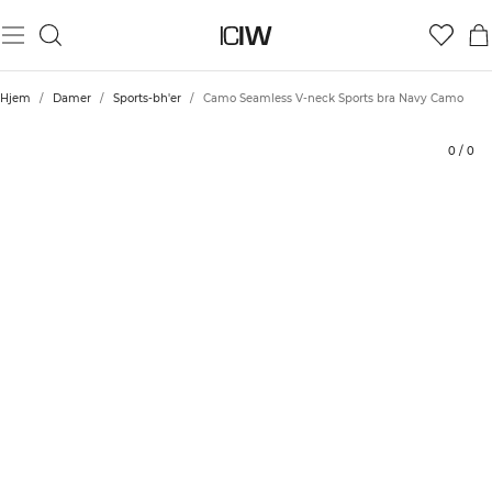
Produkt
Tekniske aspekter
Bedømmelser
Bæredygtighed
Stil med
Hjem
/
Damer
/
Sports-bh'er
/
Camo Seamless V-neck Sports bra Navy Camo
0
/
0