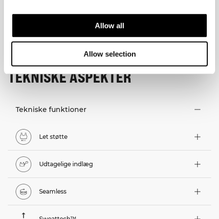
Allow all
Allow selection
TEKNISKE ASPEKTER
Tekniske funktioner
Let støtte
Udtagelige indlæg
Seamless
Sweattech™