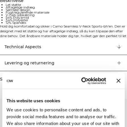
Beskrivelse
Let støtte
Aftagelige indlæg
Sømløst design
Fugtregulerende materiale
V-hals udskæring
54% Polyamid
34% Polyester
12% Spandex
Hold dig komfortabel og sikker i Camo Seamless V-Neck Sports-bh'en. Den er
designet med let støtte og har aftagelige indlæg, så du kan tilpasse den efter
dine behov. Det åndbare materiale holder dig tør, hvilket gør den perfekt til let
træning eller som hverdagsbh. Det sømløse design, fugtregulerende materiale
og V-hals udskæring sikrer både komfort og stil. 54% Polyamid, 34%
Technical Aspects
Polyester, 12% Elastan.
Levering og returnering
Similar products
This website uses cookies
We use cookies to personalise content and ads, to
provide social media features and to analyse our traffic.
We also share information about your use of our site with