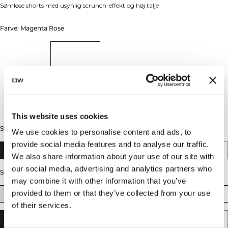
Sømløse shorts med usynlig scrunch-effekt og høj talje
Farve: Magenta Rose
This website uses cookies
Stil
We use cookies to personalise content and ads, to
provide social media features and to analyse our traffic.
Short
Midi
We also share information about your use of our site with
our social media, advertising and analytics partners who
Størrelse
may combine it with other information that you’ve
provided to them or that they’ve collected from your use
XS
S
M
L
XL
XXL
of their services.
TILFØJ TIL KURV