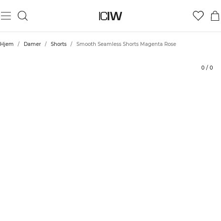
Produkt
Bedømmelser
Bæredygtighed
Stil med
Hjem
/
Damer
/
Shorts
/
Smooth Seamless Shorts Magenta Rose
0
/
0