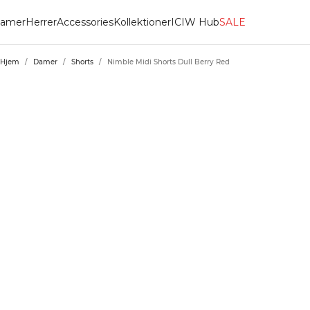
amer
Herrer
Accessories
Kollektioner
ICIW Hub
SALE
Hjem
/
Damer
/
Shorts
/
Nimble Midi Shorts Dull Berry Red