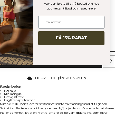
Vær den første til at få besked om nye
udgivelser, tilbud og meget mere!
Størrelse
FÅ 15% RABAT
XS
S
M
L
XL
XXL
TILFØJ TIL KURV
TILFØJ TIL ØNSKESKYEN
Beskrivelse
Høj talje
Midilængde
Firevejsstræk
Fugttransporterende
Nimble Midi Shorts leverer strømlinet støtte fra træningsstudiet til gaden.
Skåret i en flatterende midilængde med høj talje, der omfavner uden at skære
ind, er de fremstillet af en kraftig, smørblød polyamidblanding, som giver