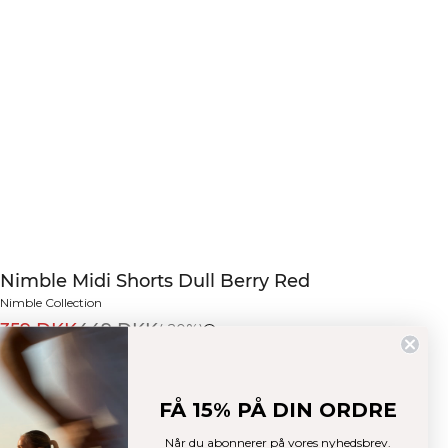
Nimble Midi Shorts Dull Berry Red
Nimble Collection
359 DKK
449 DKK
(-20%)
Midi-shorts med høj talje. Superblødt, squat-sikkert polyamid/elastan med
firevejsstræk og fugttransporterende.
FÅ 15% PÅ DIN ORDRE
Farve:
Dull Berry Red
Når du abonnerer på vores nyhedsbrev.