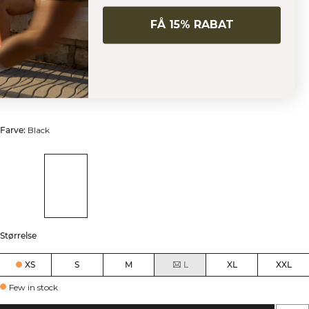
FÅ 15% RABAT
Mirage Cardio Midi Shorts Black
Mirage Collection
399 DKK
499 DKK
(-20%)
Højtaljede midi-løbeshorts med støtte og reflekterende detaljer.
Farve:
Black
Størrelse
XS
S
M
L
XL
XXL
Few in stock