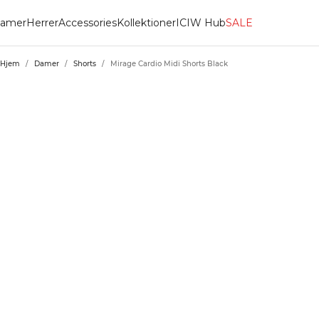
amer
Herrer
Accessories
Kollektioner
ICIW Hub
SALE
Hjem
/
Damer
/
Shorts
/
Mirage Cardio Midi Shorts Black