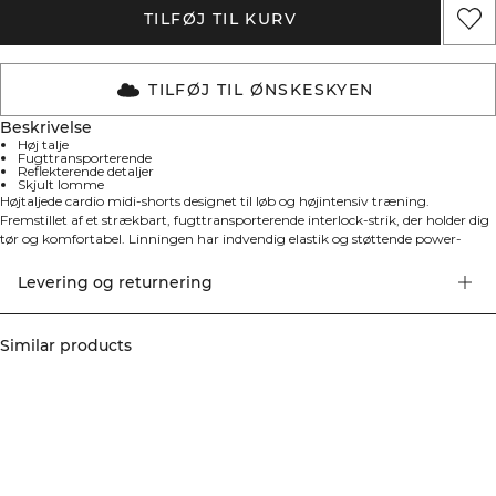
TILFØJ TIL KURV
TILFØJ TIL ØNSKESKYEN
Beskrivelse
Høj talje
Fugttransporterende
Reflekterende detaljer
Skjult lomme
Højtaljede cardio midi-shorts designet til løb og højintensiv træning.
Fremstillet af et strækbart, fugttransporterende interlock-strik, der holder dig
tør og komfortabel. Linningen har indvendig elastik og støttende power-
mesh for stabilitet samt en flatterende V-form bagpå. Sømme med ladder-
sting giver fuld bevægelsesfrihed, mens reflekterende prikker i siderne og et
Levering og returnering
reflekterende ICIW-logo forbedrer synligheden i svagt lys. En usynlig lomme
på indersiden af baglinningen holder små nødvendigheder sikre. Indersøm ca.
15 cm i størrelse S. Tæt, kropsnær pasform.
Similar products
75% polyamid, 25% elastan.