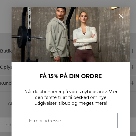
STYLE WITH
Butik
Oplysninger
FÅ 15% PÅ DIN ORDRE
Kundeservice
Når du abonnerer på vores nyhedsbrev.
Vær
Newsletter
den første til at få besked om nye
udgivelser, tilbud og meget mere!
Abonner på vores nyhedsbrev! Få eksklusive tilbud, vores
seneste nyheder og meget mere.