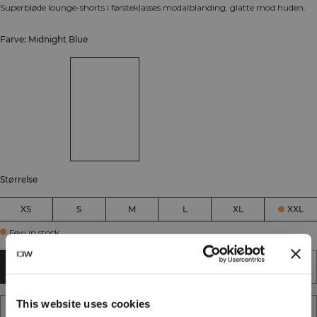
Superbløde lounge-shorts i førsteklasses modalblanding, glatte mod huden.
Farve: Midnight Blue
Størrelse
XS
S
M
L
XL
XXL
Few in stock
TILFØJ TIL KURV
This website uses cookies
TILFØJ TIL ØNSKESKYEN