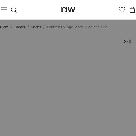
Produkt
Tekniske aspekter
Bedømmelser
Stil med
Hjem
/
Damer
/
Shorts
/
Contrast Lounge Shorts Midnight Blue
0
/
0