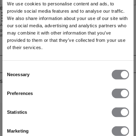
We use cookies to personalise content and ads, to
Beskrivelse
provide social media features and to analyse our traffic.
Blød modalblanding
Afslappet pasform
We also share information about your use of our site with
Elastisk talje
55% polyester, 37% modal, 8% elastan
Afslappede lounge-shorts med en førsteklasses, smørblød håndfølelse. Den
our social media, advertising and analytics partners who
glatte modalblanding føles ekstra blød og komfortabel mod huden med let
may combine it with other information that you’ve
stretch – perfekt til hyggelige pauser, rejser eller lette opvarmninger. Elastisk
provided to them or that they’ve collected from your use
talje med justerbar, rund snøre med belagte ender giver en personlig pasform.
Den korte længde skaber en luftig, easygoing fornemmelse, og de diskrete
Technical Aspects
of their services.
ICIW-detaljer fuldender det rene look i Contrast Collection. 55% polyester, 37%
modal, 8% elastan.
Levering og returnering
Consent
Necessary
Selection
Similar products
Preferences
Statistics
Marketing