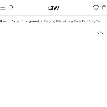
Produkt
Tekniske aspekter
Bedømmelser
Bæredygtighed
Stil med
Hjem
/
Damer
/
Langærmet
/
Everyday Relaxed Long Sleeve Dark Dusty Teal
0
/
0