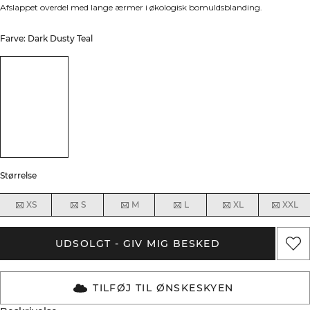
Afslappet overdel med lange ærmer i økologisk bomuldsblanding.
Farve: Dark Dusty Teal
Størrelse
XS
S
M
L
XL
XXL
UDSOLGT - GIV MIG BESKED
TILFØJ TIL ØNSKESKYEN