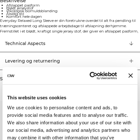
Beskrivelse
Afslappet pasform
Blødt jerseystof
Økologisk bomuldsblanding
Alsidig stil
Komfort hele dagen
Everyday Relaxed Long Sleeve er din foretrukne overdel til alt fra pendling til
træningscenteret og afslappede arbejdsdage til afslapning derhjemme.
Fremstillet i et blødt, kraftigt single jersey stof, der giver en afslappet pasform,
som er behagelig nok til hverdagsbrug, men samtidig stilfuld nok til at bære
overalt. Det alsidige design passer perfekt sammen med dine yndlingsbukser
Technical Aspects
for et ubesværet og velklædt look. Den komfortable pasform giver fuld
bevægelsesfrihed, mens det tidløse design sikrer, at du altid ser præsentabel
ud. Fremstillet af 80% økologisk bomuld og 20% polyester for den perfekte
Levering og returnering
balance mellem komfort og holdbarhed.
Similar products
This website uses cookies
We use cookies to personalise content and ads, to
provide social media features and to analyse our traffic.
We also share information about your use of our site with
our social media, advertising and analytics partners who
may combine it with other information that you’ve