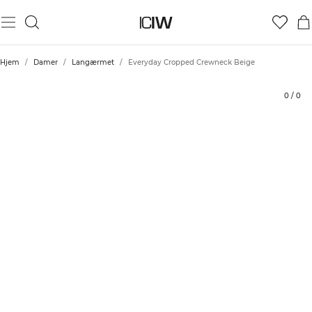
Produkt
Bedømmelser
Bæredygtighed
Stil med
Hjem
/
Damer
/
Langærmet
/
Everyday Cropped Crewneck Beige
0
/
0