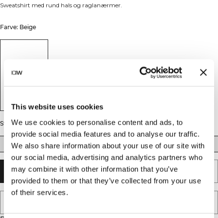
Sweatshirt med rund hals og raglanærmer.
Farve: Beige
This website uses cookies
We use cookies to personalise content and ads, to
Størrelse
provide social media features and to analyse our traffic.
XS
S
M
L
XL
XXL
We also share information about your use of our site with
our social media, advertising and analytics partners who
may combine it with other information that you’ve
TILFØJ TIL KURV
provided to them or that they’ve collected from your use
of their services.
TILFØJ TIL ØNSKESKYEN