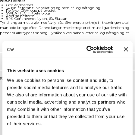
Beskrivelse
God åndbarhed
¼-lynlås foran til ventilation og nem af- og påtagning
Refleks-ICIW-logo på brystet
SWEATTECH™ teknologi
Atletisk pasform
94% Genanvendt Nylon, 6% Elastan
Tynd langærmet trøje med ¼-lynlås. Skønnere zip-trøje til træningen skal
man lede længe efter. Denne langærmede trøje er et must i garderoben og
passer til alle typer træning. Lynlåsen ved halsen letter af- og påtagning af
trøjen, samtidig med at det giver en god ventilation. Materialet har en god
åndbarhed og prydes af et ICIW-reflekslogo på brystet. 94% Genanvendt
Technical Aspects
Nylon, 6% Elastan
Levering og returnering
This website uses cookies
Similar products
We use cookies to personalise content and ads, to
provide social media features and to analyse our traffic.
We also share information about your use of our site with
our social media, advertising and analytics partners who
may combine it with other information that you’ve
provided to them or that they’ve collected from your use
of their services.