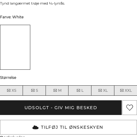
Tynd langærmet trøje med ¼-lynlås.
Farve: White
Størrelse
XS
S
M
L
XL
XXL
UDSOLGT - GIV MIG BESKED
TILFØJ TIL ØNSKESKYEN