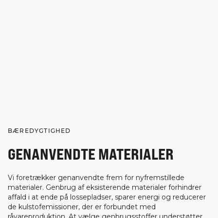
BÆREDYGTIGHED
GENANVENDTE MATERIALER
Vi foretrækker genanvendte frem for nyfremstillede
materialer. Genbrug af eksisterende materialer forhindrer
affald i at ende på lossepladser, sparer energi og reducerer
de kulstofemissioner, der er forbundet med
råvareproduktion. At vælge genbrugsstoffer understøtter