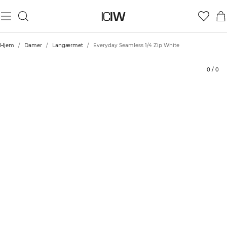
Produkt
Tekniske aspekter
Bedømmelser
Bæredygtighed
Stil med
Hjem
/
Damer
/
Langærmet
/
Everyday Seamless 1/4 Zip White
0
/
0