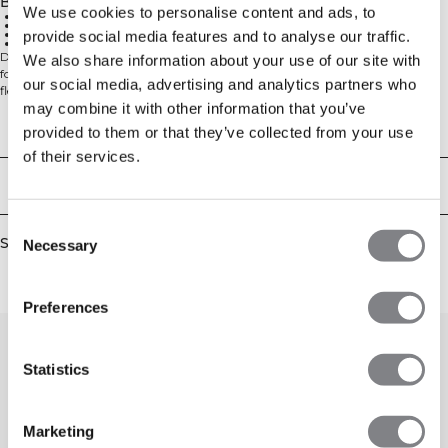
Beskrivelse
We use cookies to personalise content and ads, to
Sømløs konstruktion
Atletisk pasform
Mesh-detaljer
provide social media features and to analyse our traffic.
Tommelfingergreb
Define Wool Long Sleeve er designet til varme og blødhed med en naturlig
We also share information about your use of our site with
fornemmelse. Den sømløse konstruktion og det atletiske fit giver komfort og
our social media, advertising and analytics partners who
fleksibilitet, mens mesh-detaljer og tommelfingergreb gør den ideel til lag på
may combine it with other information that you’ve
koldere dage. Lavet af en premium blanding af polyester, lyocell, uld,
polyamid og elastan.
Technical Aspects
provided to them or that they’ve collected from your use
of their services.
Levering og returnering
Consent
Similar products
Necessary
Selection
Preferences
Statistics
Marketing