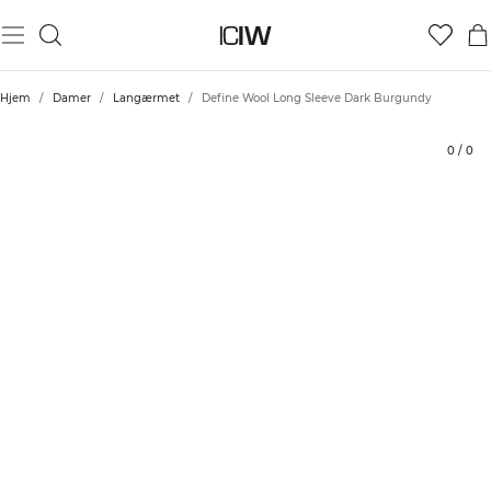
Produkt
Tekniske aspekter
Bedømmelser
Stil med
Hjem
/
Damer
/
Langærmet
/
Define Wool Long Sleeve Dark Burgundy
0
/
0