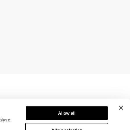
Newsletter
Abonner på vores nyhedsbrev! Få eksklusive
Allow all
tilbud, vores seneste nyheder og meget mere.
alyse