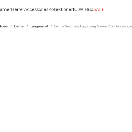
amer
Herrer
Accessories
Kollektioner
ICIW Hub
SALE
Hjem
/
Damer
/
Langærmet
/
Define Seamless Logo Long Sleeve Crop Top Jungl