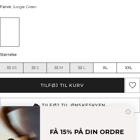
Farve:
Jungle Green
Størrelse
XS
S
M
L
XL
XXL
TILFØJ TIL KURV
TILFØJ TIL ØNSKESKYEN
Beskrivelse
Blødt og strækbart stof
4-vejs stræk
92 % genbrugsnylon, 8 % spandex
FÅ 15% PÅ DIN ORDRE
ICIW elastik i taljen
SWEATTECH™
Beskåret pasform