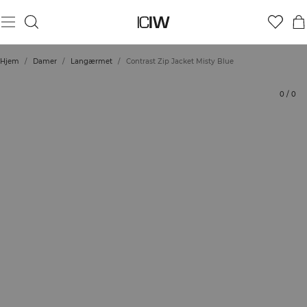
Produkt
Bedømmelser
Stil med
Hjem
/
Damer
/
Langærmet
/
Contrast Zip Jacket Misty Blue
0
/
0