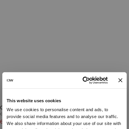
This website uses cookies
Contrast Zip Jacket Misty Blue
We use cookies to personalise content and ads, to
Contrast Collection
provide social media features and to analyse our traffic.
639 DKK
799 DKK
(-20%)
We also share information about your use of our site with