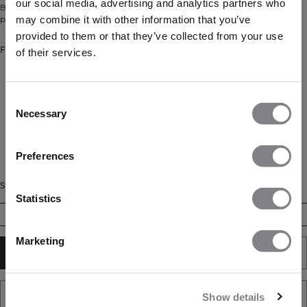
our social media, advertising and analytics partners who
Blød stretchjakke med gennemgående lynlås og kontrastpiping, normal
may combine it with other information that you’ve
pasform og lækker, glat mod huden.
provided to them or that they’ve collected from your use
Farve: Misty Blue
of their services.
Consent
Necessary
Selection
Preferences
Størrelse
Statistics
XS
S
M
L
XL
XXL
Marketing
TILFØJ TIL KURV
TILFØJ TIL ØNSKESKYEN
Show details