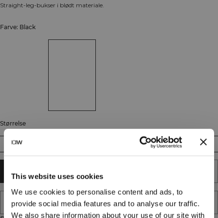
Straight-leg-bukser i blødt materiale.
Farve: Black
Størrelse
XS
S
M
L
XL
XXL
TILFØJ TIL KURV
This website uses cookies
We use cookies to personalise content and ads, to
TILFØJ TIL ØNSKESKYEN
provide social media features and to analyse our traffic.
We also share information about your use of our site with