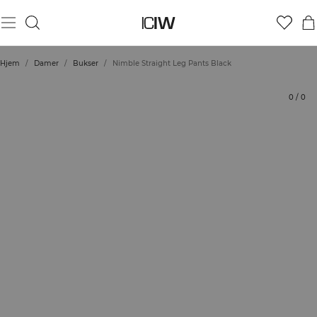
Produkt
Tekniske aspekter
Bedømmelser
Stil med
Hjem
/
Damer
/
Bukser
/
Nimble Straight Leg Pants Black
0
/
0