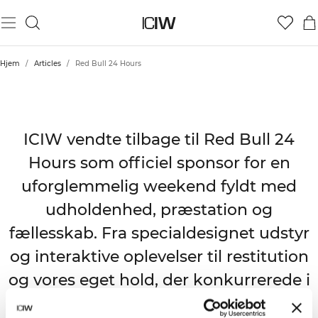
Hjem
/
Articles
/
Red Bull 24 Hours
ICIW X RED BULL 24 HOURS
ICIW vendte tilbage til Red Bull 24
Hours som officiel sponsor for en
uforglemmelig weekend fyldt med
udholdenhed, præstation og
fællesskab. Fra specialdesignet udstyr
og interaktive oplevelser til restitution
og vores eget hold, der konkurrerede i
24 timer i træk – dette event