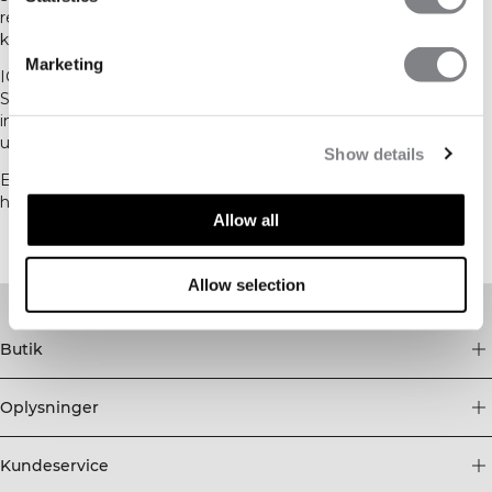
restitutionsområde, hvor løberne kunne lade op under de
krævende 24 timer.
Marketing
ICIW deltog også med sit eget hold, ledet af Joanna Swica.
Sammen med 10 dedikerede løbere tilbagelagde holdet
imponerende 330+ kilometer og viste enestående
udholdenhed, teamwork og viljestyrke.
Show details
En uforglemmelig weekend fra start til slut. Vi er stolte af at
have bragt ICIW-energien til alle hjørner af dette episke event.
Allow all
Allow selection
Butik
Oplysninger
Kundeservice