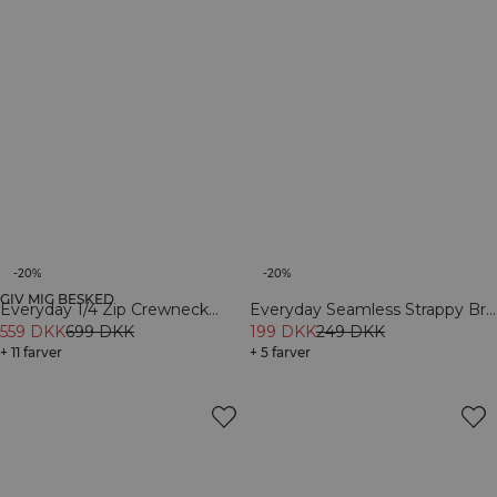
-20%
-20%
GIV MIG BESKED
Everyday 1/4 Zip Crewneck
Everyday Seamless Strappy Bra
Print Petal Pink
559 DKK
699 DKK
White
199 DKK
249 DKK
+ 11 farver
+ 5 farver