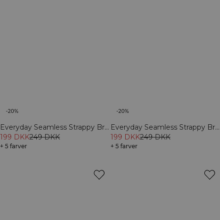
-20%
-20%
Everyday Seamless Strappy Bra
Everyday Seamless Strappy Bra
Lagoon Blue
199 DKK
249 DKK
Baby Blue
199 DKK
249 DKK
+ 5 farver
+ 5 farver