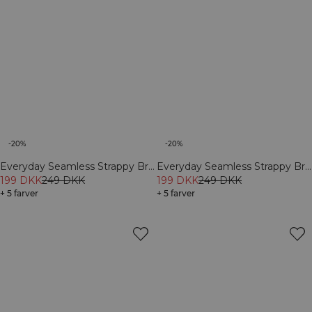
-20%
-20%
Everyday Seamless Strappy Bra
Everyday Seamless Strappy Bra
Petal Pink
199 DKK
249 DKK
Light Grey Melange
199 DKK
249 DKK
+ 5 farver
+ 5 farver