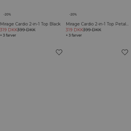
-20%
-20%
Mirage Cardio 2-in-1 Top Black
Mirage Cardio 2-in-1 Top Petal
319 DKK
399 DKK
Pink
319 DKK
399 DKK
+ 3 farver
+ 3 farver