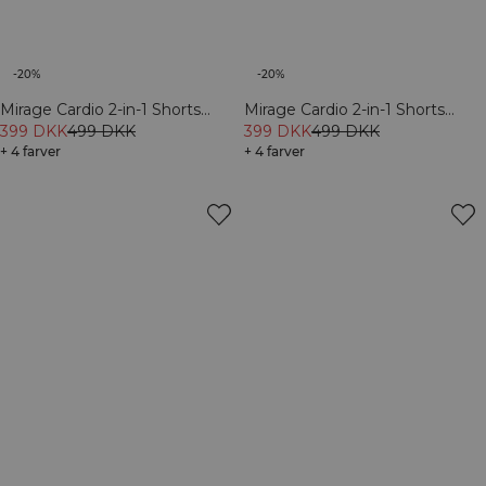
-20%
-20%
Mirage Cardio 2-in-1 Shorts
Mirage Cardio 2-in-1 Shorts
Lagoon Blue
399 DKK
499 DKK
Petal Pink
399 DKK
499 DKK
+ 4 farver
+ 4 farver