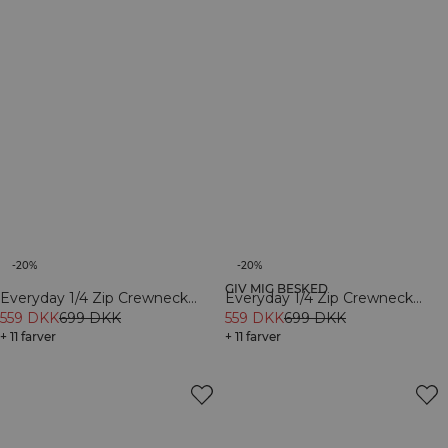
rejse, fra dagens første lys og videre.
-20%
-20%
GIV MIG BESKED
Everyday 1/4 Zip Crewneck
Everyday 1/4 Zip Crewneck
Print Baby Blue
559 DKK
699 DKK
Print Light Grey Melange
559 DKK
699 DKK
+ 11 farver
+ 11 farver