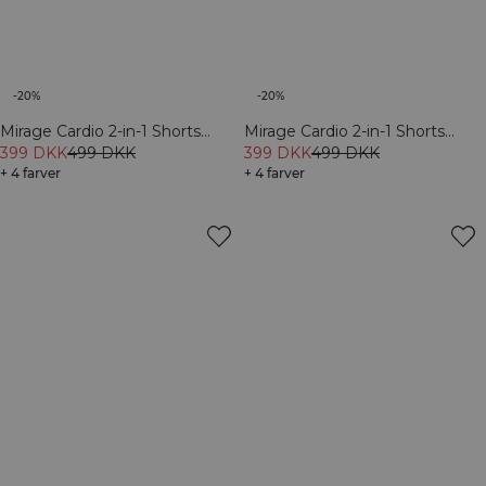
-20%
-20%
Mirage Cardio 2-in-1 Shorts
Mirage Cardio 2-in-1 Shorts
White Snow
399 DKK
499 DKK
Baby Blue
399 DKK
499 DKK
+ 4 farver
+ 4 farver