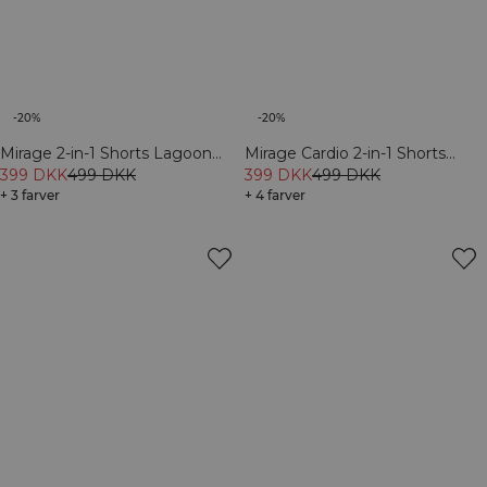
-20%
-20%
Mirage 2-in-1 Shorts Lagoon
Mirage Cardio 2-in-1 Shorts
Blue
399 DKK
499 DKK
Black
399 DKK
499 DKK
+ 3 farver
+ 4 farver