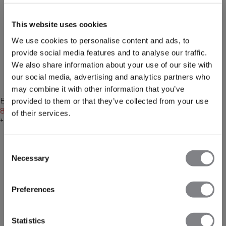
This website uses cookies
We use cookies to personalise content and ads, to
provide social media features and to analyse our traffic.
We also share information about your use of our site with
our social media, advertising and analytics partners who
-20%
-20%
may combine it with other information that you’ve
Everyday Seamless Thong 2-
Everyday Seamless Thong 2-
provided to them or that they’ve collected from your use
pack Baby Blue
87 DKK
109 DKK
pack Light Grey Melange
87 DKK
109 DKK
of their services.
+ 15 farver
+ 15 farver
Consent
Necessary
Selection
Preferences
Statistics