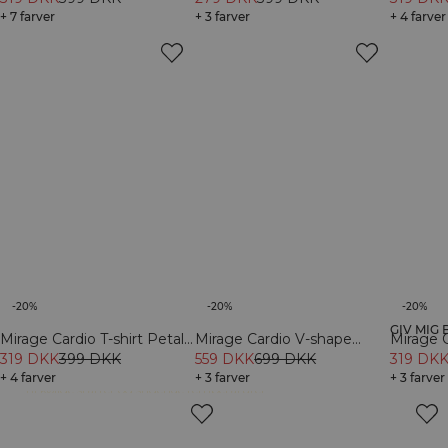
+ 7 farver
+ 3 farver
+ 4 farver
-20%
-20%
-20%
GIV MIG
Mirage Cardio T-shirt Petal
Mirage Cardio V-shape
Mirage C
Mirage Collection er skabt til de tidlige timer. 
Med lette materialer lavet til sved og 
Pink
319 DKK
399 DKK
Tights Petal Pink
559 DKK
699 DKK
Maroon
319 DK
bevægelse, shorts til alle typer træning og lag 
+ 4 farver
+ 3 farver
+ 3 farver
til kølige starter og stigende temperaturer. 
Inspireret af morgenhimlens farver og prints 
med rødder i 05 AM Club-mentaliteten er 
hvert stykke skabt til at være en del af din 