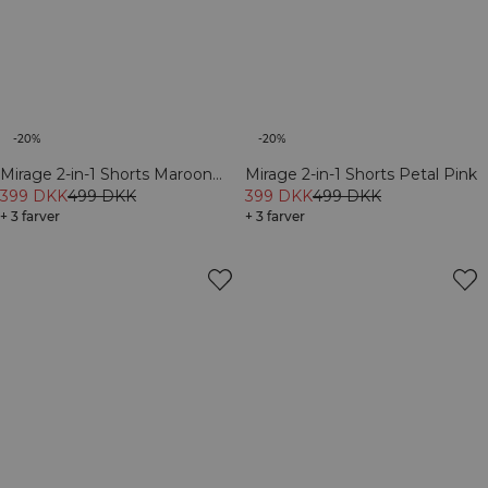
-20%
-20%
Mirage 2-in-1 Shorts Maroon
Mirage 2-in-1 Shorts Petal Pink
Red
399 DKK
499 DKK
399 DKK
499 DKK
+ 3 farver
+ 3 farver