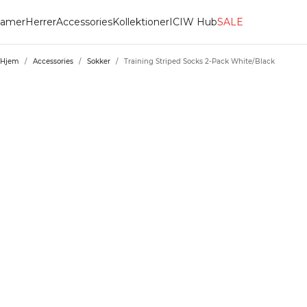
amer
Herrer
Accessories
Kollektioner
ICIW Hub
SALE
Hjem
/
Accessories
/
Sokker
/
Training Striped Socks 2-Pack White/Black