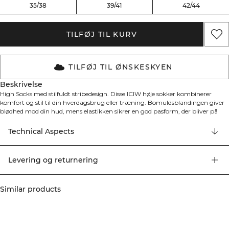
35/38
39/41
42/44
TILFØJ TIL KURV
TILFØJ TIL ØNSKESKYEN
Beskrivelse
High Socks med stilfuldt stribedesign. Disse ICIW høje sokker kombinerer
komfort og stil til din hverdagsbrug eller træning. Bomuldsblandingen giver
blødhed mod din hud, mens elastikken sikrer en god pasform, der bliver på
plads. Det klassiske stribede mønster tilføjer et sporty touch til dit outfit.
Perfekt til træningssessioner eller afslappet brug med god holdbarhed og
Technical Aspects
åndbarhed.
Levering og returnering
Similar products