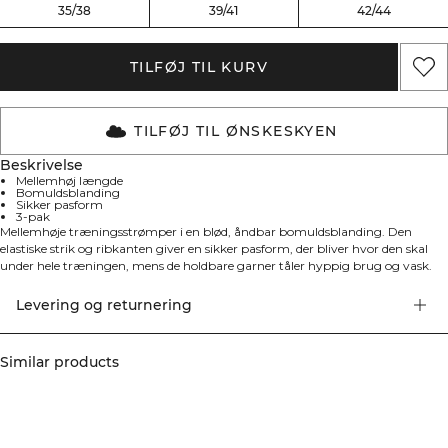
35/38
39/41
42/44
TILFØJ TIL KURV
TILFØJ TIL ØNSKESKYEN
Beskrivelse
Mellemhøj længde
Bomuldsblanding
Sikker pasform
3-pak
Mellemhøje træningsstrømper i en blød, åndbar bomuldsblanding. Den
elastiske strik og ribkanten giver en sikker pasform, der bliver hvor den skal
under hele træningen, mens de holdbare garner tåler hyppig brug og vask.
Velegnet til træningscenteret, løbeture og hverdagsbrug. Leveres i en praktisk
3-pak. Materiale: 64% bomuld, 21% polypropylen, 12% polyamid, 3% elastan.
Levering og returnering
Similar products