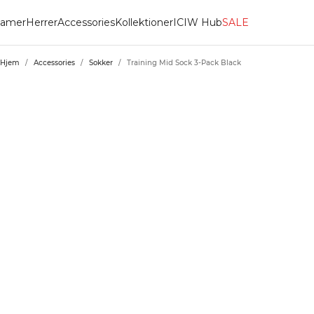
amer
Herrer
Accessories
Kollektioner
ICIW Hub
SALE
Hjem
/
Accessories
/
Sokker
/
Training Mid Sock 3-Pack Black