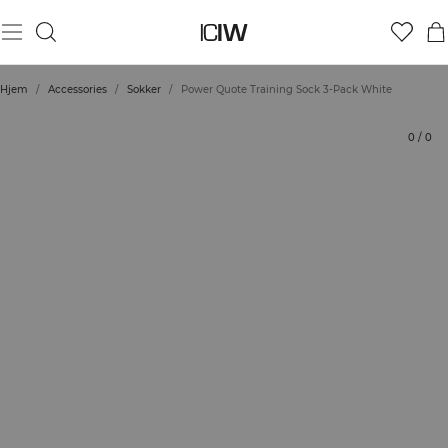
Produkt
Bedømmelser
Stil med
Hjem
/
Accessories
/
Sokker
/
Power Quote Training Sock 3-Pack White
0
/
0