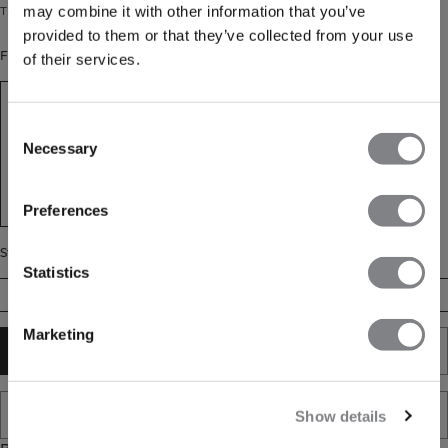
may combine it with other information that you’ve
Træningssokker i bomuldsblanding med motiverende citater. 3-pak.
provided to them or that they’ve collected from your use
Farve: White
of their services.
Consent
Necessary
Selection
Preferences
Størrelse
Statistics
35/38
39/41
42/44
Marketing
TILFØJ TIL KURV
TILFØJ TIL ØNSKESKYEN
Show details