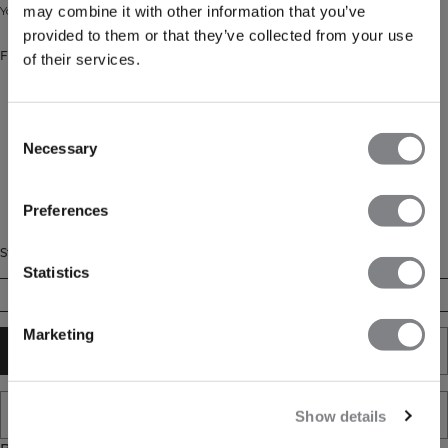
may combine it with other information that you’ve
Yoga- og pilates-sokker i bomuldsblanding. 2-pak.
provided to them or that they’ve collected from your use
Farve: White
of their services.
Consent
Necessary
Selection
Preferences
Størrelse
Statistics
35/38
39/41
42/44
Marketing
TILFØJ TIL KURV
TILFØJ TIL ØNSKESKYEN
Show details