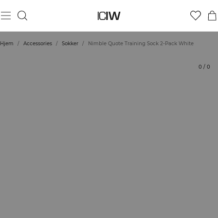
Produkt
Bedømmelser
Stil med
Hjem
/
Accessories
/
Sokker
/
Nimble Quote Training Sock 2-Pack White
0
/
0