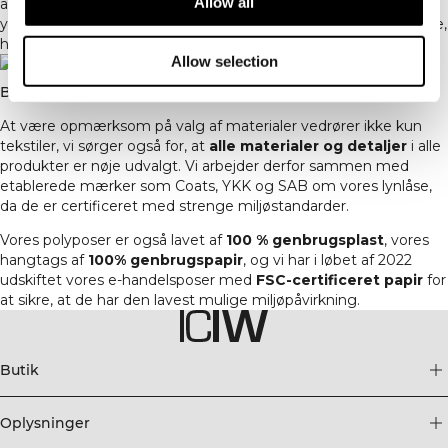
Allow all
appelsinforbrug. Da det er lavet af affaldsprodukter, er der ikke
yderligere behov for råvareudvinding for at fremstille tekstilerne,
hvilket reducerer deres miljøbelastning betydeligt.
Allow selection
BÆREDYGTIG EMBALLAGE MED MERE
At være opmærksom på valg af materialer vedrører ikke kun
tekstiler, vi sørger også for, at
alle materialer og detaljer
i alle
produkter er nøje udvalgt. Vi arbejder derfor sammen med
etablerede mærker som Coats, YKK og SAB om vores lynlåse,
da de er certificeret med strenge miljøstandarder.
Vores polyposer er også lavet af
100 % genbrugsplast
, vores
hangtags af
100% genbrugspapir
, og vi har i løbet af 2022
udskiftet vores e-handelsposer med
FSC-certificeret papir
for
at sikre, at de har den lavest mulige miljøpåvirkning.
Butik
Oplysninger