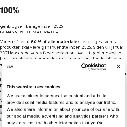
100%
genbrugsemballage inden 2025
GENANVENDTE MATERIALER
Vores mål er at
80 % af alle materialer
der bruges i vores
produkter, skal være genanvendte inden 2025. Siden vi i januar
2021 lancerede vores første kollektion lavet af genbrugsnylon,
har vi accelereret vores indsats og ændret en stor del af vores
eksisterende og nye kollektioner til genbrugsmaterialer.
Hele
60 % af de nye produkter
, der lanceres i løbet af 2022, er
lavet i delvist genanvendt polyester eller polyamid. Disse
materialer er ofte lavet af plastikaffald fra f.eks. PET-flasker eller
This website uses cookies
gamle fiskenet, der smeltes om og spindes til nye fibre.
We use cookies to personalise content and ads, to
Vi tilstræber også at få
100 % af vores sømløse produkter
provide social media features and to analyse our traffic.
lavet af genbrugsmaterialer, og har allerede nået ca. 86%.
We also share information about your use of our site with
our social media, advertising and analytics partners who
MERE BÆREDYGTIG BOMULD
may combine it with other information that you’ve